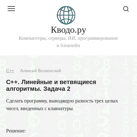
Перейти
к
контенту
Кводо.ру
Компьютеры, серверы, ИИ, программирование
и блокчейн
C++
Алексей Волконский
C++. Линейные и ветвящиеся
алгоритмы. Задача 2
Сделать программу, выводящую разность трех целых
чисел, введенных с клавиатуры.
Решение: