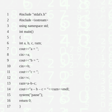
1
#include “stdafx.h”
2
#include <iostream>
3
using
namespace
std
;
4
int
main
(
)
5
{
6
int
a, b, c, razn
;
7
cout
<<
“a = “
;
8
cin
>>
a
;
9
cout
<<
“b = “
;
10
cin
>>
b
;
11
cout
<<
“c = “
;
12
cin
>>
c
;
13
razn
=
a
–
b
–
c
;
14
cout
<<
“a – b – c = “
<<
razn
<<
endl
;
15
system
(
“pause”
)
;
16
return
0
;
17
}